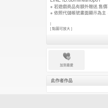
※ 若遊戲商品有額外贈送.售
※
依照代儲帳號畫面顯示為主
|
[ 點圖可放大 ]
加到最愛
此作者作品